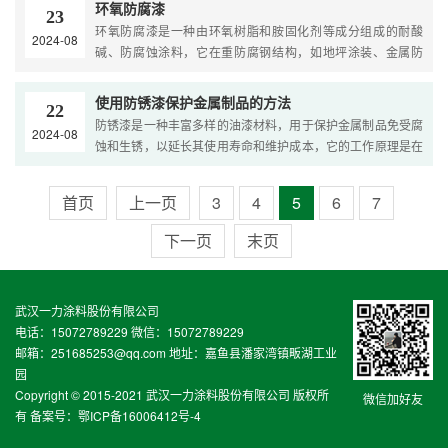
环氧防腐漆
23
环氧防腐漆是一种由环氧树脂和胺固化剂等成分组成的耐酸
2024-08
碱、防腐蚀涂料，它在重防腐钢结构，如地坪涂装、金属防
腐、汽车底漆、化学防腐等方面有广泛的应用，环氧防腐漆的
主要特点是具有很强的附着力，能够牢固地附着...
使用防锈漆保护金属制品的方法
22
防锈漆是一种丰富多样的油漆材料，用于保护金属制品免受腐
2024-08
蚀和生锈，以延长其使用寿命和维护成本，它的工作原理是在
金属表面形成一种涂层，以防止水分，氧气和其它腐蚀性物质
对金属的侵蚀，防锈漆的种类繁多，包括调...
首页
上一页
3
4
5
6
7
下一页
末页
武汉一力涂料股份有限公司
电话：15072789229 微信：15072789229
邮箱：251685253@qq.com 地址：嘉鱼县潘家湾镇畈湖工业
园
Copyright © 2015-2021 武汉一力涂料股份有限公司 版权所
微信加好友
有 备案号：
鄂ICP备16006412号-4