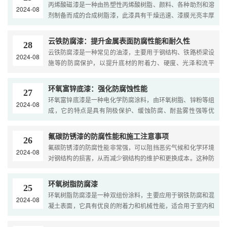
丙烯酸磁漆是一种由热塑性丙烯酸树脂、颜料、各种助剂和溶
2024-08
剂制备而成的合成树脂漆，此漆具有干燥迅速、漆膜光亮丰厚
并且具有耐候性强的特点，它适用于农用、电器、工程机械表
面的涂装，可防止大气腐蚀，延长设备使用...
云铁防腐漆：提升金属表面防腐性能和耐久性
28
云铁防腐漆是一种常见的油漆，主要用于钢结构、铁路桥梁设
2024-08
施等的防腐保护，以提升底材的附着力、硬度、光泽和流平
性，它由改性配方制成，具备良好的干性和防腐性能，能够有
效防止金属表面的腐蚀和生锈。云铁防腐漆的...
环氧富锌底漆：强化防腐蚀性能
27
环氧富锌底漆是一种电化学防腐涂料，由环氧树脂、锌粉等组
2024-08
成，它的特点是具有阴极保护、缓蚀防腐、耐盐雾性强等优
点，能有效阻挡腐蚀因子的通过，延长涂层使用寿命，锌粉的
电位比铁低，更容易失去电子，从而保护铁不...
氟碳防锈漆的防腐性能和施工注意事项
26
氟碳防锈漆的防腐性能非常强，可以阻挡恶劣气候和化学环境
2024-08
对钢结构的损害，从而减少钢结构的维护和更换成本。这种防
腐涂料能够超长时间的防止钢结构生锈，可以大大延长其使用
寿命，效果甚至可以达到20年以上。在施...
环氧树脂防腐漆
25
环氧树脂防腐漆是一种双组份涂料，主要应用于钢铁防腐和混
2024-08
凝土表面，它具有优良的附着力和机械性能，适合用于室内和
埋地、水里等环境，环氧树脂防腐漆的施工方法通常包括基层
处理、涂抹底漆、涂抹防腐漆和二次处理等...